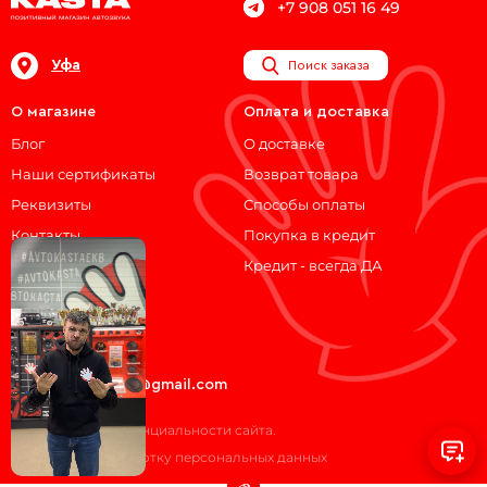
+7 908 051 16 49
Уфа
Поиск заказа
О магазине
Оплата и доставка
Блог
О доставке
Наши сертификаты
Возврат товара
Реквизиты
Способы оплаты
Контакты
Покупка в кредит
Кредит - всегда ДА
Мы на связи!
ВКонтакте
Telegram
avtokasta74@gmail.com
Политика конфиденциальности сайта.
Согласие на обработку персональных данных