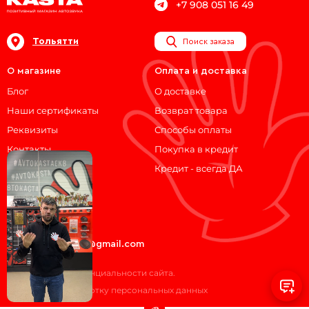
+7 908 051 16 49
Тольятти
Поиск заказа
О магазине
Оплата и доставка
Блог
О доставке
Наши сертификаты
Возврат товара
Реквизиты
Способы оплаты
Контакты
Покупка в кредит
Кредит - всегда ДА
Мы на связи!
ВКонтакте
Telegram
avtokasta74@gmail.com
Политика конфиденциальности сайта.
Согласие на обработку персональных данных