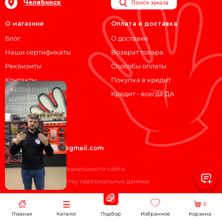
Челябинск
Поиск заказа
О магазине
Оплата и доставка
Блог
О доставке
Наши сертификаты
Возврат товара
Реквизиты
Способы оплаты
Контакты
Покупка в кредит
Кредит - всегда ДА
Мы на связи!
ВКонтакте
Telegram
avtokasta74@gmail.com
Политика конфиденциальности сайта.
Согласие на обработку персональных данных
0
Главная
Каталог
Подбор
Избранное
Корзина