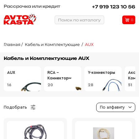
Рассрочка или кредит
+7 919 123 10 56
Поиск по каталогу
0
Главная
Кабель и Комплектующие
AUX
Кабель и Комплектующие AUX
AUX
RCA -
Y-коннекторы
Аксе
Коннекторы
Комп
16
20
28
51
Подобрать
По алфавиту