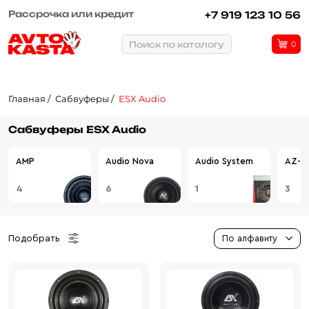
Рассрочка или кредит
+7 919 123 10 56
Поиск по каталогу
0
Главная
Сабвуферы
ESX Audio
Сабвуферы ESX Audio
AMP
Audio Nova
Audio System
AZ-13
4
6
1
3
Подобрать
По алфавиту