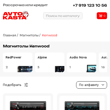
Рассрочка или кредит
+7 919 123 10 56
Поиск по каталогу
0
Главная
Магнитолы
Kenwood
Магнитолы Kenwood
RedPower
Alpine
Audio Nova
AurA
2
5
1
16
Подобрать
По алфавиту