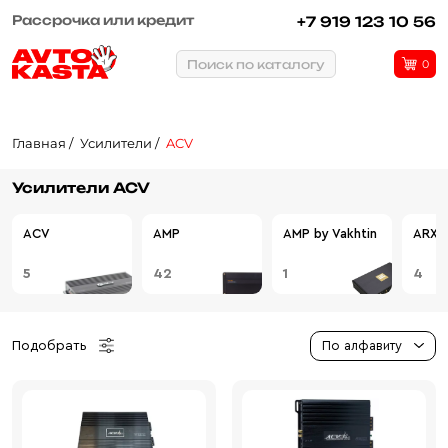
Рассрочка или кредит
+7 919 123 10 56
Поиск по каталогу
0
Главная
Усилители
ACV
Усилители ACV
ACV
AMP
AMP by Vakhtin
ARXE
5
42
1
4
Подобрать
По алфавиту