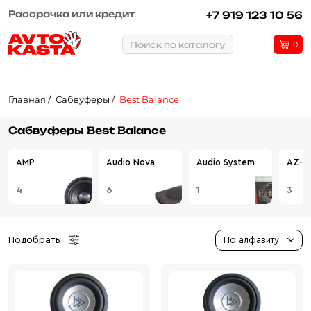
Рассрочка или кредит
+7 919 123 10 56
Поиск по каталогу
0
Главная
Сабвуферы
Best Balance
Сабвуферы Best Balance
AMP
Audio Nova
Audio System
AZ-13
4
6
1
3
Подобрать
По алфавиту