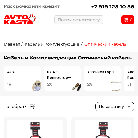
Рассрочка или кредит
+7 919 123 10 56
Поиск по каталогу
0
Главная
Кабель и Комплектующие
Оптический кабель
Кабель и Комплектующие Оптический кабель
AUX
RCA -
Y-коннекторы
Аксе
Коннекторы
Комп
16
20
28
51
Подобрать
По алфавиту