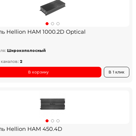
ь Hellion HAM 1000.2D Optical
ля:
Широкополосный
 каналов:
2
В корзину
В 1 клик
ль Hellion HAM 450.4D