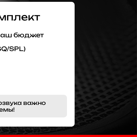
мплект
 ваш бюджет
SQ/SPL)
озвука важно
емы!