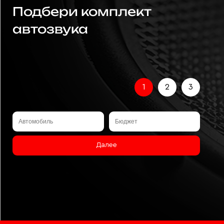
Подбери комплект
автозвука
1
2
3
Далее