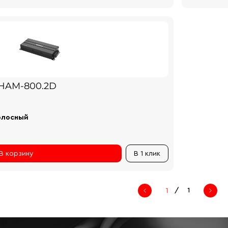
 HAM-800.2D
олосный
В корзину
В 1 клик
/
1