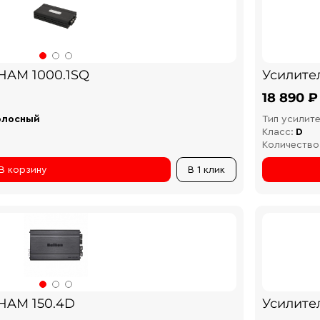
 HAM 1000.1SQ
Усилител
18 890 ₽
олосный
Тип усилите
Класс:
D
Количество
В корзину
В 1 клик
 HAM 150.4D
Усилите