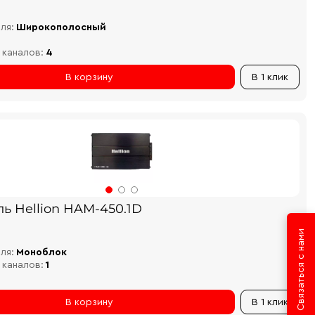
ля:
Широкополосный
 каналов:
4
В корзину
В 1 клик
ь Hellion HAM-450.1D
Связаться с нами
ля:
Моноблок
 каналов:
1
В корзину
В 1 клик