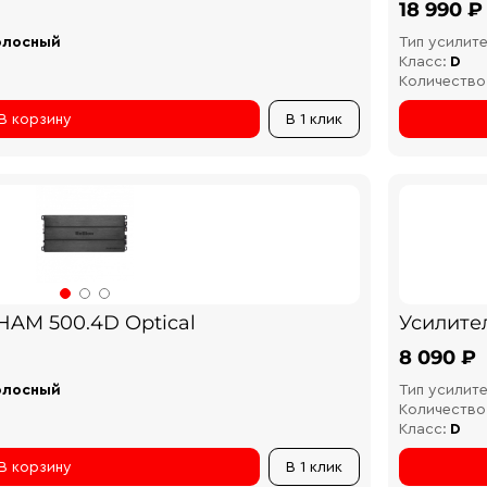
18 990 ₽
олосный
Тип усилите
Класс:
D
Количество
В корзину
В 1 клик
 HAM 500.4D Optical
Усилител
8 090 ₽
олосный
Тип усилите
Количество
Класс:
D
В корзину
В 1 клик