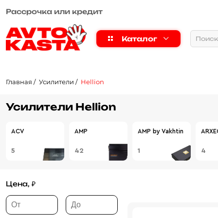
Рассрочка или кредит
Каталог
Главная
Усилители
Hellion
Усилители Hellion
ACV
AMP
AMP by Vakhtin
ARXE
5
42
1
4
Цена, ₽