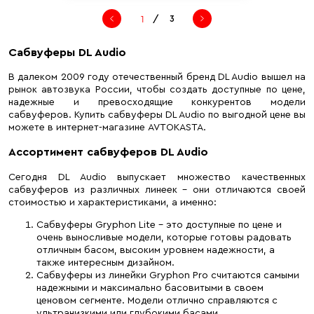
/
3
Сабвуферы DL Audio
В далеком 2009 году отечественный бренд DL Audio вышел на
рынок автозвука России, чтобы создать доступные по цене,
надежные и превосходящие конкурентов модели
сабвуферов. Купить сабвуферы DL Audio по выгодной цене вы
можете в интернет-магазине AVTOKASTA.
Ассортимент сабвуферов DL Audio
Сегодня DL Audio выпускает множество качественных
сабвуферов из различных линеек – они отличаются своей
стоимостью и характеристиками, а именно:
Сабвуферы Gryphon Lite – это доступные по цене и
очень выносливые модели, которые готовы радовать
отличным басом, высоким уровнем надежности, а
также интересным дизайном.
Сабвуферы из линейки Gryphon Pro считаются самыми
надежными и максимально басовитыми в своем
ценовом сегменте. Модели отлично справляются с
ультранизкими или глубокими басами.