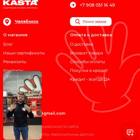
+7 908 051 16 49
Челябинск
Поиск заказа
О магазине
Оплата и доставка
Блог
О доставке
Наши сертификаты
Возврат товара
Реквизиты
Способы оплаты
Контакты
Покупка в кредит
Кредит - всегда ДА
Мы на связи!
ВКонтакте
Telegram
avtokasta74@gmail.com
Политика конфиденциальности сайта.
Согласие на обработку персональных данных