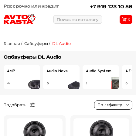
Рассрочка или кредит
+7 919 123 10 56
Поиск по каталогу
0
Главная
Сабвуферы
DL Audio
Сабвуферы DL Audio
AMP
Audio Nova
Audio System
AZ-13
4
6
1
3
Подобрать
По алфавиту