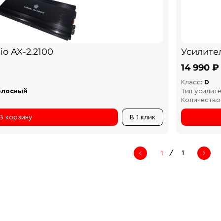
io AX-2.2100
Усилите
14 990 ₽
Класс:
D
олосный
Тип усилите
Количество
В корзину
В 1 клик
/
1