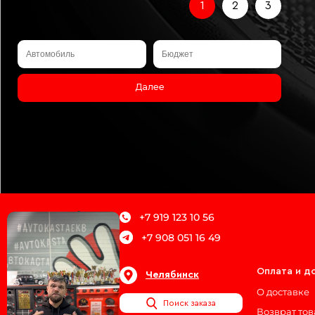
1
2
3
Далее
+7 919 123 10 56
+7 908 051 16 49
О магазине
Оплата и д
Челябинск
Блог
О доставке
Поиск заказа
Наши сертификаты
Возврат то