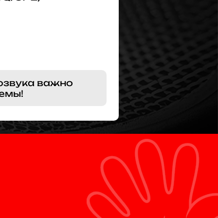
озвука важно
емы!