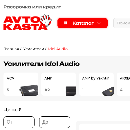
Рассрочка или кредит
Каталог
Главная
Усилители
Idol Audio
Усилители Idol Audio
ACV
AMP
AMP by Vakhtin
ARXE
5
42
1
4
Цена, ₽