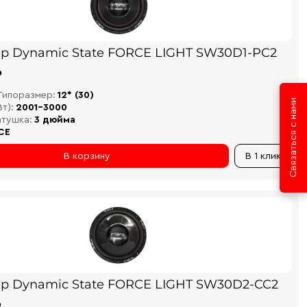
р Dynamic State FORCE LIGHT SW30D1-PC2
₽
Типоразмер:
12* (30)
Связаться с нами
т):
2001-3000
атушка:
3 дюйма
CE
В корзину
В 1 клик
р Dynamic State FORCE LIGHT SW30D2-CC2
₽