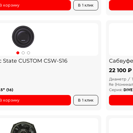
В корзину
В 1 клик
 State CUSTOM CSW-S16
Сабвуфе
22 100 ₽
Диаметр / 
Re (Номина
.5* (16)
Серия:
DIVE
В корзину
В 1 клик