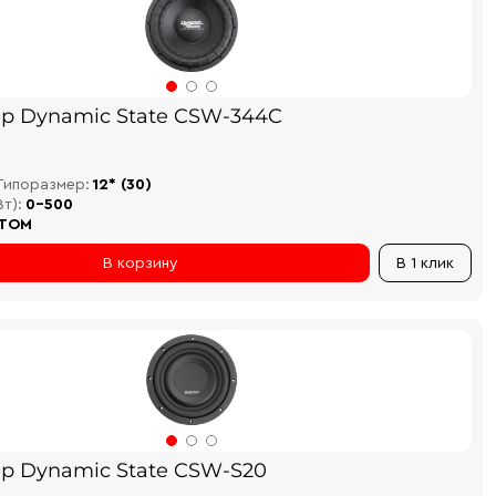
р Dynamic State CSW-344C
Типоразмер:
12* (30)
т):
0-500
TOM
В корзину
В 1 клик
р Dynamic State CSW-S20