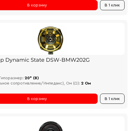
В корзину
В 1 клик
р Dynamic State DSW-BMW202G
Типоразмер:
20* (8)
льное сопротивление/Импеданс), Ом (Ω):
2 Ом
В корзину
В 1 клик