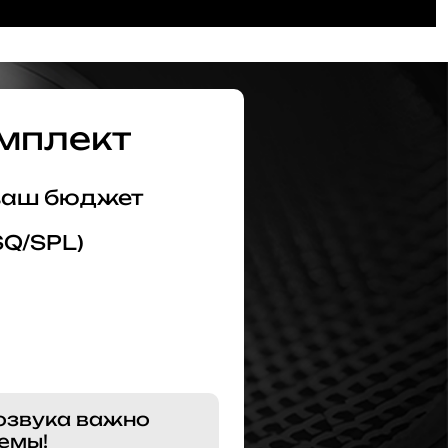
мплект
 ваш бюджет
SQ/SPL)
озвука важно
емы!