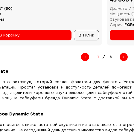
2* (30)
Диаметр / 
0
Мощность (В
ма
Звуковая к
Серия:
FOR
В корзину
В 1 клик
/
6
tate
– это автозвук, который создан фанатами для фанатов. Уст
уатации. Простая установка и доступность деталей помогают
егодня ценители хорошего звука высоко ценят сабвуферы этой с
и мощные сабвуферы бренда Dynamic State с доставкой вы мо
ов Dynamic State
относятся к низкочастотной акустике и изготавливаются в огро
дование. На сегодняшний день доступно множество видов сабву