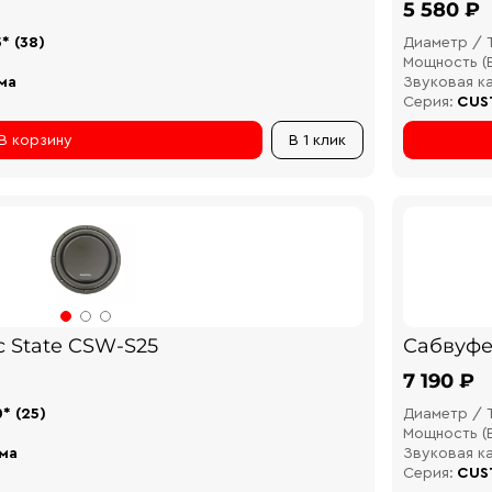
5 580 ₽
5* (38)
Диаметр / 
Мощность (В
ма
Звуковая к
Серия:
CUS
В корзину
В 1 клик
 State CSW-S25
Сабвуфе
7 190 ₽
0* (25)
Диаметр / 
Мощность (В
ма
Звуковая к
Серия:
CUS