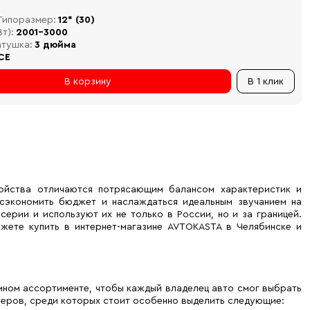
Типоразмер:
12* (30)
т):
2001-3000
атушка:
3 дюйма
CE
В корзину
В 1 клик
ройства отличаются потрясающим балансом характеристик и
 сэкономить бюджет и наслаждаться идеальным звучанием на
ерии и используют их не только в России, но и за границей.
жете купить в интернет-магазине AVTOKASTA в Челябинске и
мном ассортименте, чтобы каждый владелец авто смог выбрать
феров, среди которых стоит особенно выделить следующие: