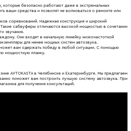
, которые безопасно работают даже в экстремальных
ть ваши средства и позволят не волноваться о ремонте или
иков соревнований. Надежная конструкция и широкий
. Такие сабвуферы отличаются высокой мощностью в сочетании
го звучания.
ждому. Они входят в начальную линейку низкочастотной
 экземпляры для менее мощных систем автозвука.
оможет вам одержать победу в любой ситуации. С помощью
ую мощностную планку.
азине AVTOKASTA в Челябинске и Екатеринбурге. Мы предлагаем
ованно поможет вам построить лучшую систему автозвука. При
агазина для получения консультаций.