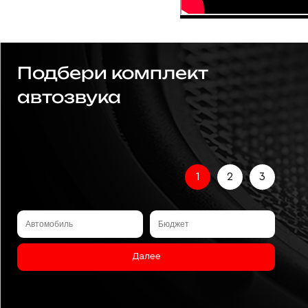
Подбери комплект
автозвука
1
2
3
Далее