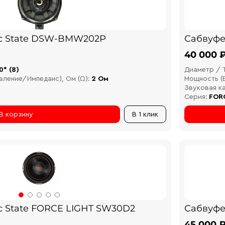
c State DSW-BMW202P
Сабвуфе
40 000 
0* (8)
Диаметр / 
вление/Импеданс), Ом (Ω):
2 Ом
Мощность (В
Звуковая к
Серия:
FOR
В корзину
В 1 клик
 State FORCE LIGHT SW30D2
Сабвуфе
45 000 