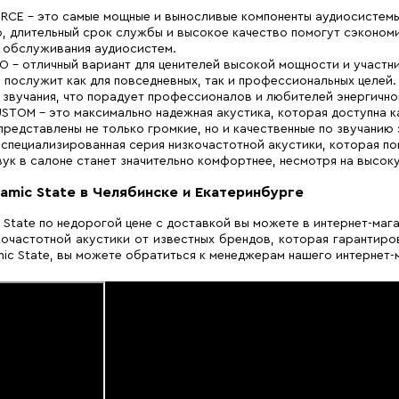
CE – это самые мощные и выносливые компоненты аудиосистемы
о, длительный срок службы и высокое качество помогут сэкономи
 обслуживания аудиосистем.
 – отличный вариант для ценителей высокой мощности и участн
 послужит как для повседневных, так и профессиональных целей
 звучания, что порадует профессионалов и любителей энергично
TOM – это максимально надежная акустика, которая доступна ка
 представлены не только громкие, но и качественные по звучанию
специализированная серия низкочастотной акустики, которая п
вук в салоне станет значительно комфортнее, несмотря на высок
amic State в Челябинске и Екатеринбурге
State по недорогой цене с доставкой вы можете в интернет-маг
очастотной акустики от известных брендов, которая гарантир
c State, вы можете обратиться к менеджерам нашего интернет-м