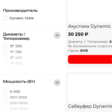
Производитель
Dynamic State
Акустика Dynamic
30 250 ₽
Диаметр /
Типоразмер
Диаметр / Типоразмер:
2
12* (30)
Re (Номинальное сопроти
Серия:
DIVE
15* (38)
18* (45)
10* (25)
8* (20)
20* (8)
6.5* (16)
Мощность (Вт)
0-500
1001-2000
2001-3000
Сабвуфер Dynamic
3001-5000