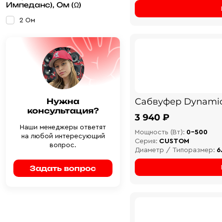
Импеданс), Ом (Ω)
2 Ом
Сабвуфер Dynamic
Нужна
консультация?
3 940 ₽
Наши менеджеры ответят
Мощность (Вт):
0-500
на любой интересующий
Серия:
CUSTOM
вопрос.
Диаметр / Типоразмер:
6
Задать вопрос