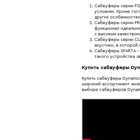
Сабвуферы серии FOR
условиях. Кроме тог
других особенностях
Сабвуферы серии PRO
функционал идеально
с высоким качеством
Сабвуферы серии CUS
акустики, в которой
Сабвуферы SPARTA – 
такого устройства з
Купить сабвуферы Dyn
Купить сабвуферы Dynamic 
широкий ассортимент низк
выборе сабвуферов Dynami