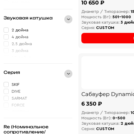
10 650 ₽
501-1000
Диаметр / Типоразмер:
1
Мощность (Вт):
501-1000
Звуковая катушка
Звуковая катушка:
3 дюй
Серия:
CUSTOM
2 дюйма
4 дюйма
2.5 дюйма
3 дюйма
1.5 дюйма
Серия
SKIF
DIVE
Сабвуфер Dynamic
SARMAT
6 350 ₽
FORCE
CUSTOM
Диаметр / Типоразмер:
1
Мощность (Вт):
0-500
PRO
Звуковая катушка:
2 дюй
VIKING
Re (Номинальное
Серия:
CUSTOM
сопротивление/