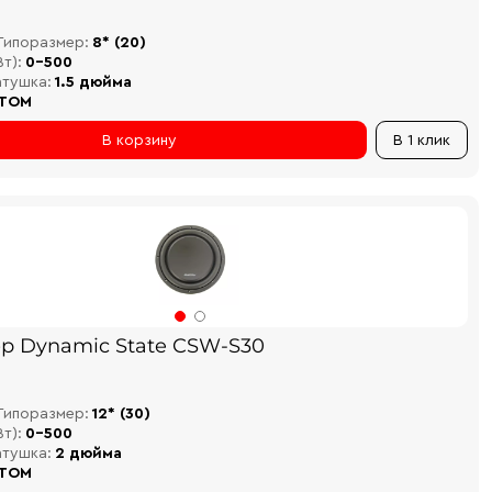
Типоразмер:
8* (20)
т):
0-500
атушка:
1.5 дюйма
TOM
В корзину
В 1 клик
р Dynamic State CSW-S30
Типоразмер:
12* (30)
т):
0-500
атушка:
2 дюйма
TOM