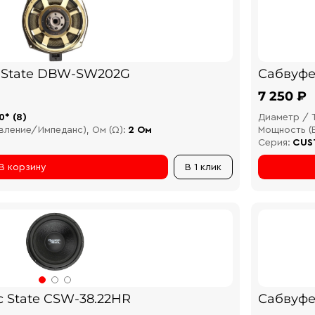
 State DBW-SW202G
Сабвуфе
7 250 ₽
0* (8)
Диаметр / 
вление/Импеданс), Ом (Ω):
2 Ом
Мощность (В
Серия:
CUS
В корзину
В 1 клик
 State CSW-38.22HR
Сабвуфе