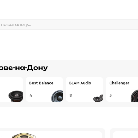
ове-на-Дону
Best Balance
BLAM Audio
Challenger
4
8
5