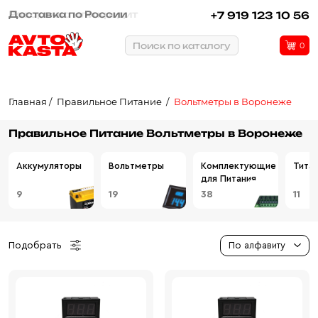
Рассрочка или кредит
+7 919 123 10 56
Поиск по каталогу
0
Главная
Правильное Питание
Вольтметры в Воронеже
Правильное Питание Вольтметры в Воронеже
Аккумуляторы
Вольтметры
Комплектующие
Тита
для Питания
9
19
38
11
Подобрать
По алфавиту