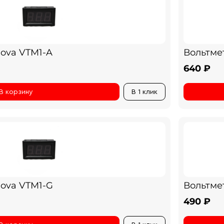
Nova VTM1-A
Вольтме
640 ₽
В корзину
В 1 клик
Nova VTM1-G
Вольтме
490 ₽