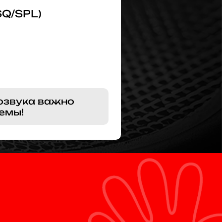
SQ/SPL)
озвука важно
емы!