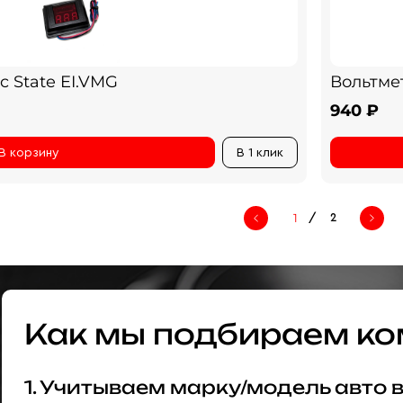
 State EI.VMG
Вольтме
940 ₽
В корзину
В 1 клик
/
2
Как мы подбираем ко
1. Учитываем марку/модель авто