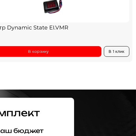
тр Dynamic State EI.VMR
В корзину
В 1 клик
мплект
 ваш бюджет