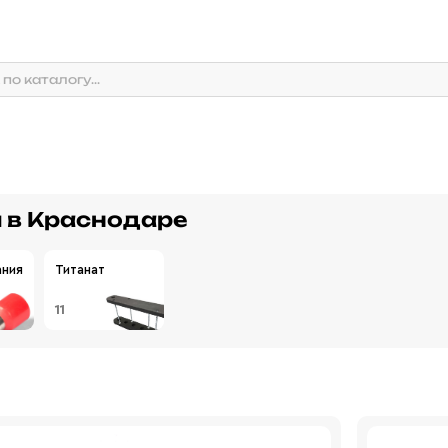
 в Краснодаре
ания
Титанат
11