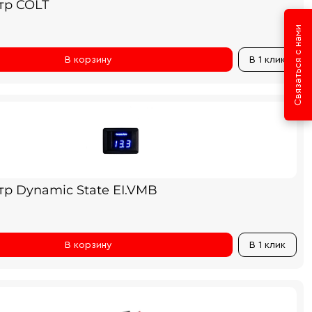
тр COLT
Связаться с нами
В корзину
В 1 клик
тр Dynamic State EI.VMB
В корзину
В 1 клик