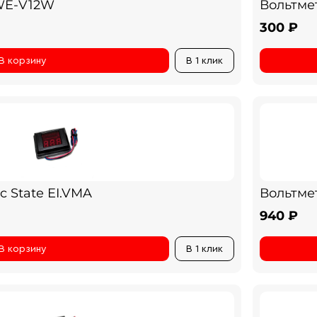
WE-V12W
Вольтме
300 ₽
В корзину
В 1 клик
 State EI.VMA
Вольтме
940 ₽
В корзину
В 1 клик