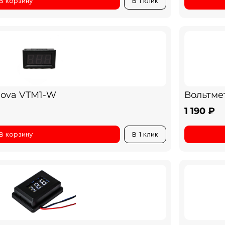
В корзину
В 1 клик
Nova VTM1-W
Вольтме
1 190 ₽
В корзину
В 1 клик