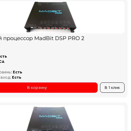
й процессор MadBit DSP PRO 2
₽
сть
CA
овень:
Есть
 вход:
Есть
В корзину
В 1 клик