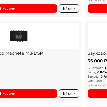
Высокий ур
В корзину
В 1 клик
ор Machete M8-DSP
Звуково
35 000 
Bluetooth:
Е
Вход:
6 RCA
Выход:
10 R
Оптический
Высокий ур
В корзину
В 1 клик