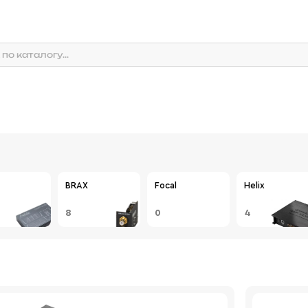
BRAX
Focal
Helix
8
0
4