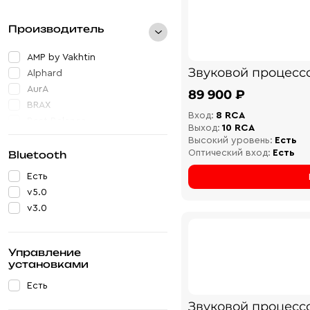
Производитель
AMP by Vakhtin
Звуковой процесс
Alphard
AurA
89 900 ₽
BRAX
Вход:
8 RCA
Best Balance
Выход:
10 RCA
Helix
Высокий уровень:
Есть
Hellion
Оптический вход:
Есть
Bluetooth
MadBit
Есть
Musway
v5.0
Nakamichi
v3.0
Recoil
STEG
Управление
установками
Есть
Звуковой процесс