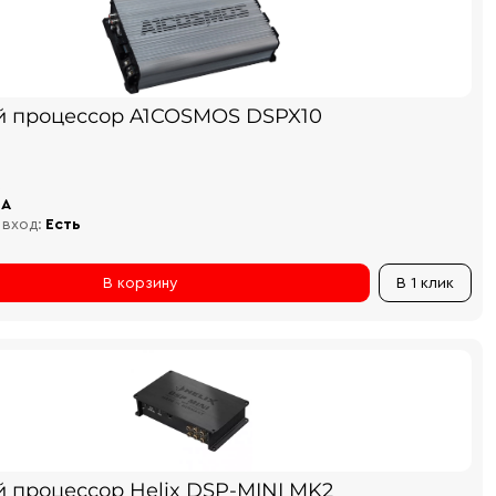
й процессор A1COSMOS DSPX10
CA
 вход:
Есть
В корзину
В 1 клик
й процессор Helix DSP-MINI MK2