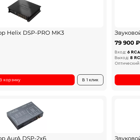
ор Helix DSP-PRO MK3
Звуково
79 900 ₽
Вход:
6 RCA
Выход:
8 R
Оптический
В корзину
В 1 клик
ор AurA DSP-2x6
Звуково