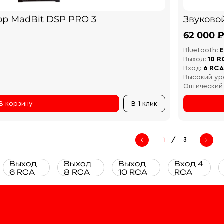
ор MadBit DSP PRO 3
Звуково
62 000 
Bluetooth:
Е
Выход:
10 R
Вход:
6 RCA
Высокий ур
Оптический
В корзину
В 1 клик
/
3
Выход
Выход
Выход
Вход 4
6 RCA
8 RCA
10 RCA
RCA