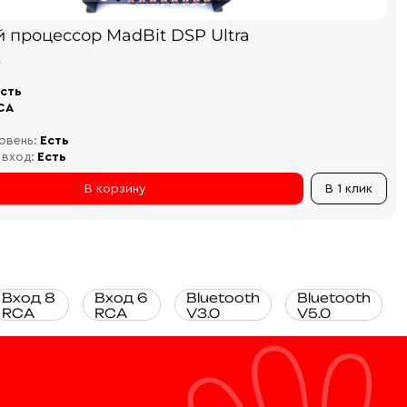
й процессор MadBit DSP Ultra
₽
сть
CA
овень:
Есть
 вход:
Есть
В корзину
В 1 клик
Вход 8
Вход 6
Bluetooth
Bluetooth
RCA
RCA
V3.0
V5.0