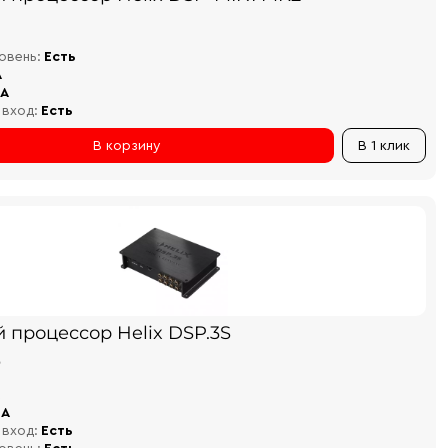
овень:
Есть
A
CA
 вход:
Есть
В корзину
В 1 клик
 процессор Helix DSP.3S
₽
CA
 вход:
Есть