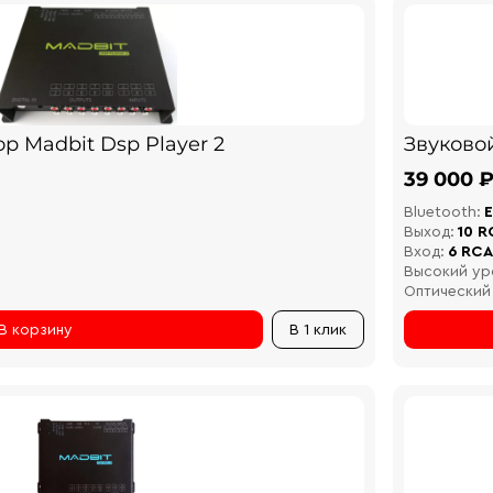
р Madbit Dsp Player 2
Звуково
39 000 
Bluetooth:
Е
Выход:
10 R
Вход:
6 RCA
Высокий ур
Оптический
В корзину
В 1 клик