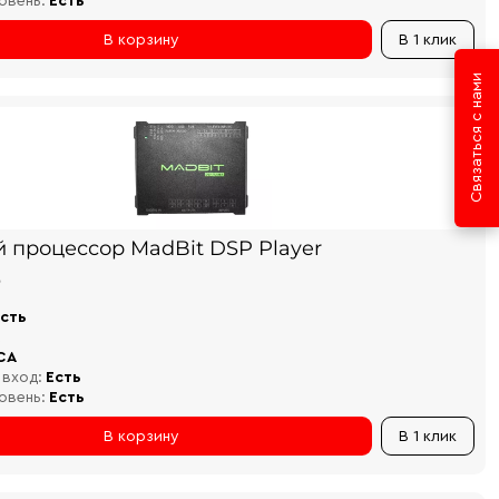
овень:
Есть
В корзину
В 1 клик
Связаться с нами
й процессор MadBit DSP Player
₽
сть
CA
 вход:
Есть
овень:
Есть
В корзину
В 1 клик