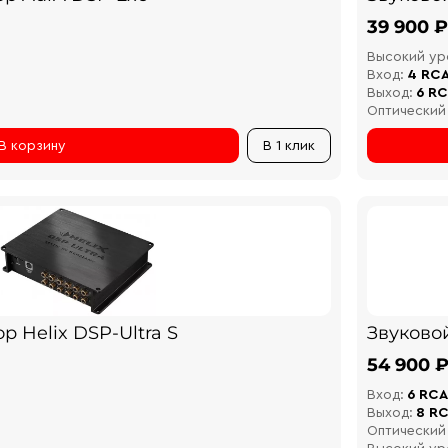
39 900 ₽
Высокий ур
Вход:
4 RC
Выход:
6 R
Оптический
В корзину
В 1 клик
р Helix DSP-Ultra S
Звуковой
54 900 
Вход:
6 RCA
Выход:
8 R
Оптический