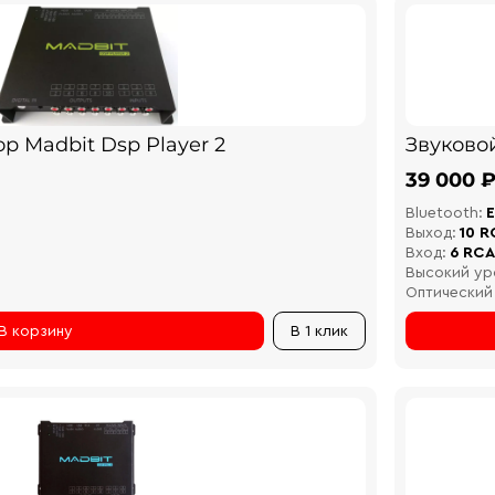
р Madbit Dsp Player 2
Звуково
39 000 
Bluetooth:
Е
Выход:
10 R
Вход:
6 RCA
Высокий ур
Оптический
В корзину
В 1 клик