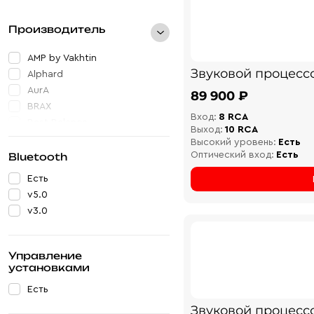
Производитель
AMP by Vakhtin
Звуковой процесс
Alphard
AurA
89 900 ₽
BRAX
Вход:
8 RCA
Best Balance
Выход:
10 RCA
Helix
Высокий уровень:
Есть
Hellion
Оптический вход:
Есть
Bluetooth
MadBit
Есть
Musway
v5.0
Nakamichi
v3.0
Recoil
STEG
Управление
установками
Есть
Звуковой процесс