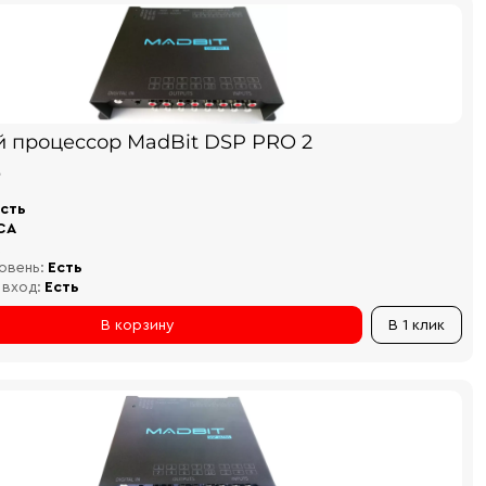
й процессор MadBit DSP PRO 2
₽
сть
CA
овень:
Есть
 вход:
Есть
В корзину
В 1 клик