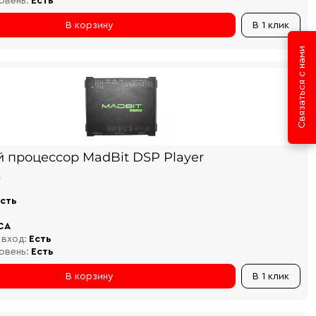
овень:
Есть
В корзину
В 1 клик
Связаться с нами
й процессор MadBit DSP Player
₽
сть
CA
 вход:
Есть
овень:
Есть
В корзину
В 1 клик