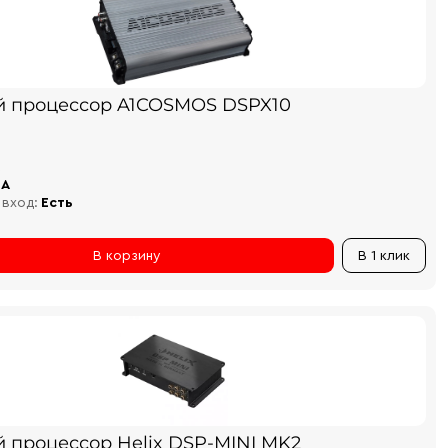
й процессор A1COSMOS DSPX10
CA
 вход:
Есть
В корзину
В 1 клик
й процессор Helix DSP-MINI MK2