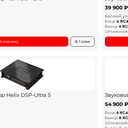
39 900 ₽
Высокий ур
Вход:
4 RC
Выход:
6 R
Оптический
В корзину
В 1 клик
р Helix DSP-Ultra S
Звуковой
54 900 
Вход:
6 RCA
Выход:
8 R
Оптический