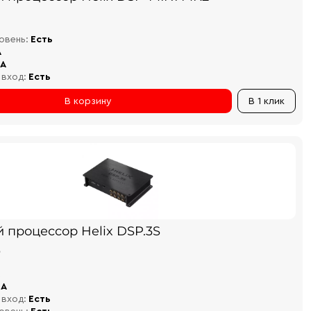
овень:
Есть
A
CA
 вход:
Есть
В корзину
В 1 клик
 процессор Helix DSP.3S
₽
CA
 вход:
Есть