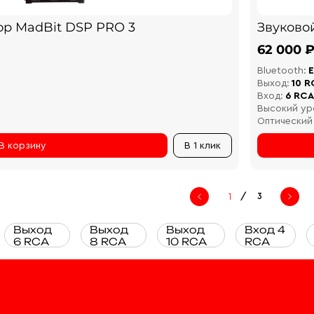
ор MadBit DSP PRO 3
Звуково
62 000 
Bluetooth:
Е
Выход:
10 R
Вход:
6 RCA
Высокий ур
Оптический
В корзину
В 1 клик
/
3
Выход
Выход
Выход
Вход 4
6 RCA
8 RCA
10 RCA
RCA