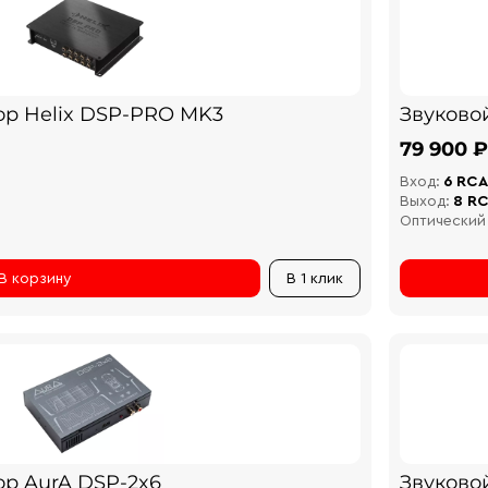
ор Helix DSP-PRO MK3
Звуково
79 900 ₽
Вход:
6 RCA
Выход:
8 R
Оптический
В корзину
В 1 клик
ор AurA DSP-2x6
Звуково