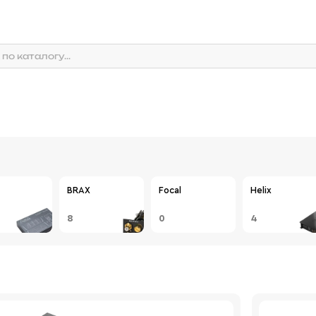
BRAX
Focal
Helix
8
0
4