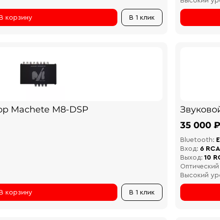
Высокий ур
В корзину
В 1 клик
ор Machete M8-DSP
Звуково
35 000 
Bluetooth:
Е
Вход:
6 RCA
Выход:
10 R
Оптический
Высокий ур
В корзину
В 1 клик