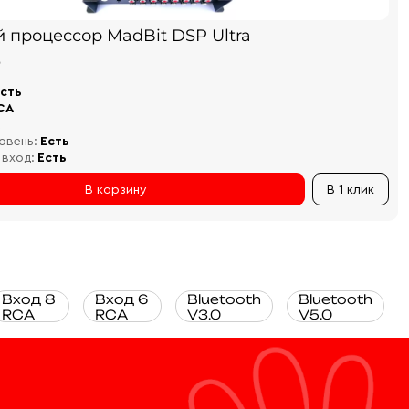
й процессор MadBit DSP Ultra
₽
сть
CA
овень:
Есть
 вход:
Есть
В корзину
В 1 клик
Вход 8
Вход 6
Bluetooth
Bluetooth
RCA
RCA
V3.0
V5.0