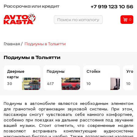
Рассрочка или кредит
+7 919 123 10 56
Поиск по каталогу
0
Главная
Подиумы в Тольятти
Подиумы в Тольятти
Дверные
Подиумы
Стойки
Угол
карты
30
417
10
10
Подиумы в автомобиле являются необходимым элементом
для грамотной организации звуковой системы. При этом,
пассажиры смогут чувствовать себя намного комфортнее,
особенно при поездках на дальние расстояния под звучание
вашей музыки. Стоит отметить, что современные модели
позволяют встраивать комплектующие аудиосистемы
максимально быстро и удобно. Также, потрясающая изоляция