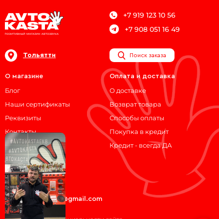
+7 919 123 10 56
+7 908 051 16 49
Тольятти
Поиск заказа
О магазине
Оплата и доставка
Блог
О доставке
Наши сертификаты
Возврат товара
Реквизиты
Способы оплаты
Контакты
Покупка в кредит
Кредит - всегда ДА
Мы на связи!
ВКонтакте
Telegram
avtokasta74@gmail.com