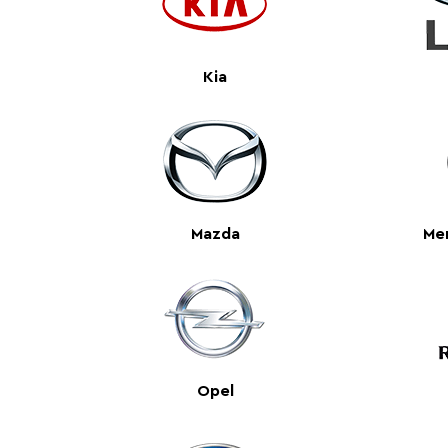
Kia
Mazda
Me
Opel