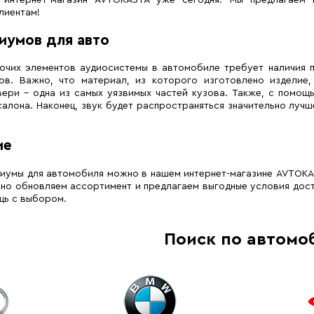
 интернет-магазин AVTOKASTA уже сегодня. Мы предлагаем 
лиентам!
иумов для авто
рочих элементов аудиосистемы в автомобиле требует наличия 
ов. Важно, что материал, из которого изготовлено изделие
вери – одна из самых уязвимых частей кузова. Также, с помо
салона. Наконец, звук будет распространяться значительно луч
ие
диумы для автомобиля можно в нашем интернет-магазине AVTOKAS
но обновляем ассортимент и предлагаем выгодные условия доста
щь с выбором.
Поиск по автомо
Показать все марки м