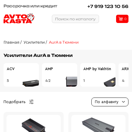
Рассрочка или кредит
+7 919 123 10 56
Поиск по каталогу
0
Главная
Усилители
AurA в Тюмени
Усилители AurA в Тюмени
ACV
AMP
AMP by Vakhtin
ARXE
5
42
1
4
Подобрать
По алфавиту