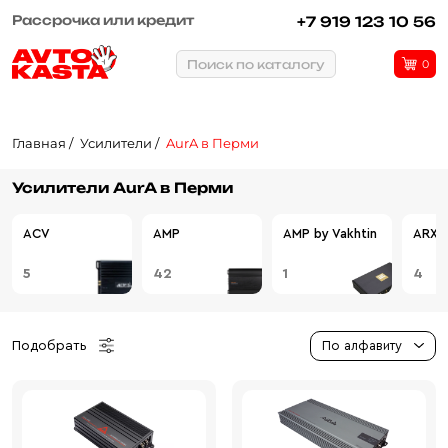
Рассрочка или кредит
+7 919 123 10 56
Поиск по каталогу
0
Главная
Усилители
AurA в Перми
Усилители AurA в Перми
ACV
AMP
AMP by Vakhtin
ARXE
5
42
1
4
Подобрать
По алфавиту