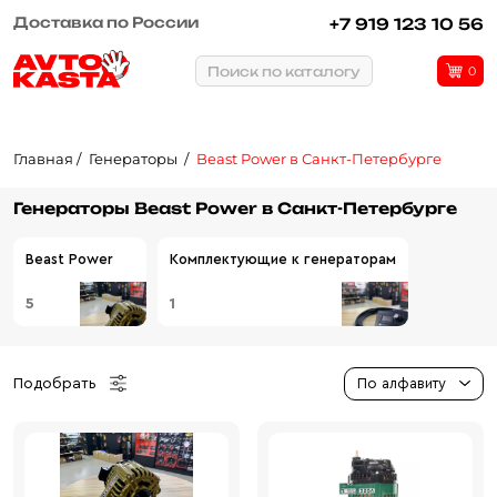
Доставка по России
Рассрочка или кредит
+7 919 123 10 56
Поиск по каталогу
0
Главная
Генераторы
Beast Power в Санкт-Петербурге
Генераторы Beast Power в Санкт-Петербурге
Beast Power
Комплектующие к генераторам
5
1
Подобрать
По алфавиту