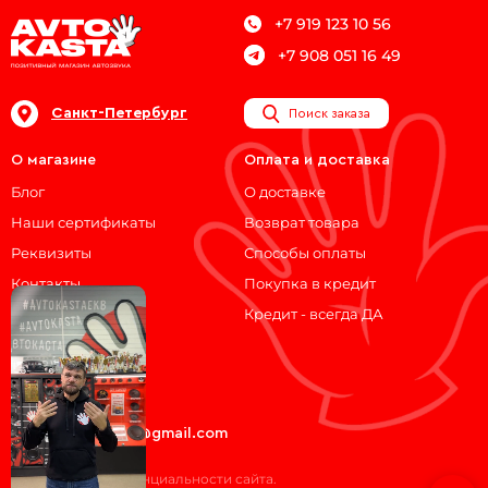
+7 919 123 10 56
+7 908 051 16 49
Санкт-Петербург
Поиск заказа
О магазине
Оплата и доставка
Блог
О доставке
Наши сертификаты
Возврат товара
Реквизиты
Способы оплаты
Контакты
Покупка в кредит
Кредит - всегда ДА
Мы на связи!
ВКонтакте
Telegram
avtokasta74@gmail.com
Политика конфиденциальности сайта.