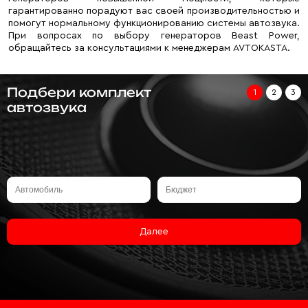
гарантированно порадуют вас своей производительностью и
помогут нормальному функционированию системы автозвука.
При вопросах по выбору генераторов Beast Power,
обращайтесь за консультациями к менеджерам AVTOKASTA.
Подбери комплект
1
2
3
автозвука
Далее