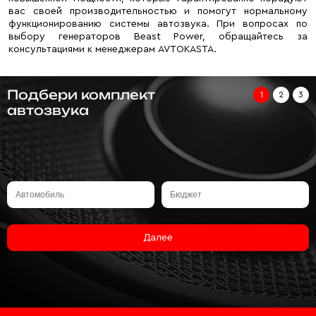
вас своей производительностью и помогут нормальному
функционированию системы автозвука. При вопросах по
выбору генераторов Beast Power, обращайтесь за
консультациями к менеджерам AVTOKASTA.
Подбери комплект
1
2
3
автозвука
Далее