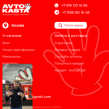
+7 919 123 10 56
+7 908 051 16 49
Москва
Поиск заказа
О магазине
Оплата и доставка
Блог
О доставке
Наши сертификаты
Возврат товара
Реквизиты
Способы оплаты
Контакты
Покупка в кредит
Кредит - всегда ДА
Мы на связи!
ВКонтакте
Telegram
avtokasta74@gmail.com
Политика конфиденциальности сайта.