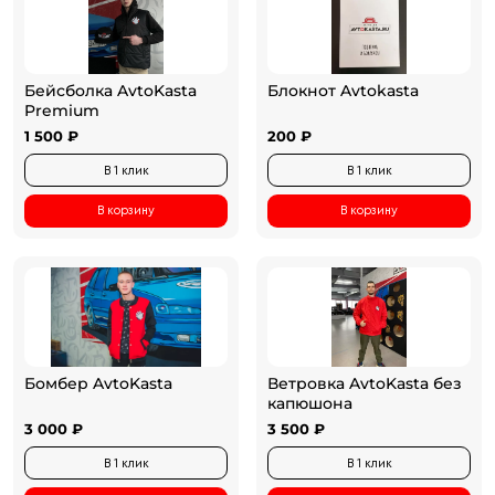
Бейсболка AvtoKasta
Блокнот Avtokasta
Premium
1 500 ₽
200 ₽
В 1 клик
В 1 клик
В корзину
В корзину
Бомбер AvtoKasta
Ветровка AvtoKasta без
капюшона
3 000 ₽
3 500 ₽
В 1 клик
В 1 клик