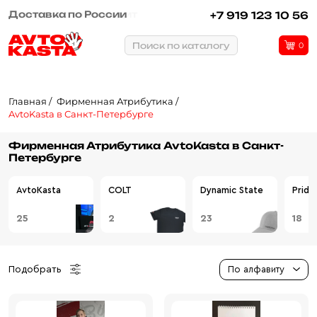
Рассрочка или кредит
+7 919 123 10 56
Поиск по каталогу
0
Главная
Фирменная Атрибутика
AvtoKasta в Санкт-Петербурге
Фирменная Атрибутика AvtoKasta в Санкт-
Петербурге
AvtoKasta
COLT
Dynamic State
Pride
25
2
23
18
Подобрать
По алфавиту