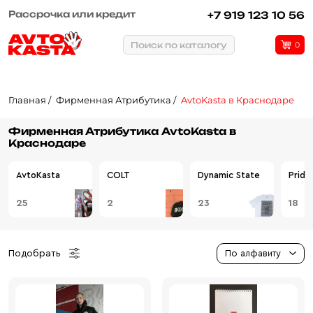
Рассрочка или кредит
+7 919 123 10 56
Поиск по каталогу
0
Главная
Фирменная Атрибутика
AvtoKasta в Краснодаре
Фирменная Атрибутика AvtoKasta в
Краснодаре
AvtoKasta
COLT
Dynamic State
Pride
25
2
23
18
Подобрать
По алфавиту