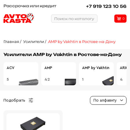
Рассрочка или кредит
+7 919 123 10 56
Поиск по каталогу
0
Главная
Усилители
AMP by Vakhtin в Ростове-на-Дону
Усилители AMP by Vakhtin в Ростове-на-Дону
ACV
AMP
AMP by Vakhtin
ARXE
5
42
1
4
Подобрать
По алфавиту