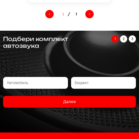
/
1
Подбери комплект
1
2
3
автозвука
Далее