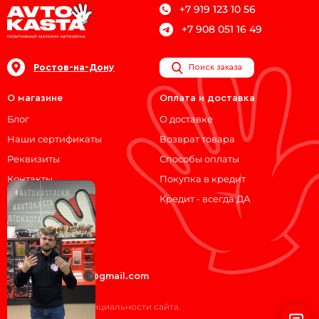
+7 919 123 10 56
+7 908 051 16 49
Ростов-на-Дону
Поиск заказа
О магазине
Оплата и доставка
Блог
О доставке
Наши сертификаты
Возврат товара
Реквизиты
Способы оплаты
Контакты
Покупка в кредит
Кредит - всегда ДА
Мы на связи!
ВКонтакте
Telegram
avtokasta74@gmail.com
Политика конфиденциальности сайта.