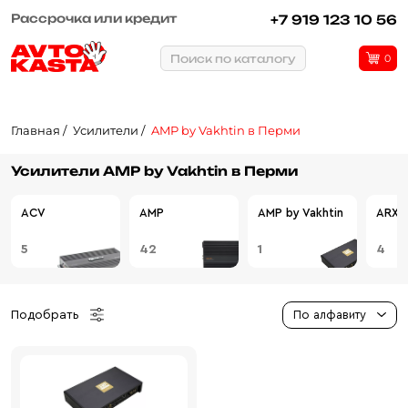
Рассрочка или кредит
+7 919 123 10 56
Поиск по каталогу
0
Главная
Усилители
AMP by Vakhtin в Перми
Усилители AMP by Vakhtin в Перми
ACV
AMP
AMP by Vakhtin
ARXE
5
42
1
4
Подобрать
По алфавиту