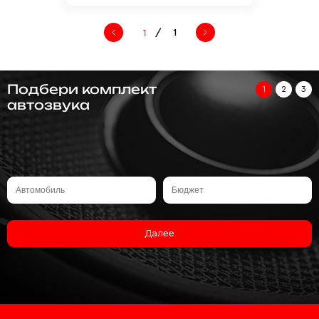
/
1
Подбери комплект
1
2
3
автозвука
Далее