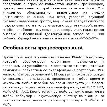
представлено огромное количество моделей процессоров,
однако, наиболее востребованными являются AurA. Это
уникальное оборудование, выполненное из лучших
компонентов на рынке. При этом, управлять звуковой
системой невероятно просто, ведь, она не требует сложного
подключения и отлично сочетается с другими устройствами.
Чтобы приобрести звуковые процессоры AurA максимально
выгодно с бесплатной доставкой при заказе от 15 000
рублей, обращайтесь в наш интернет-магазин AVTOKASTA.
Особенности процессоров AurA
Процессоры AurA оснащены встроенным Bluetooth-модулем,
который обеспечивает стабильное подключение к
персональным устройствам. Стоит также отметить, что DSP
технологии совместимы со смартфонами на платформе IOS и
Android. Ультрасовременный USB-разъём с током зарядки до
1A позволяет использовать процессор в любое время и
исключить любые перебои во время эксплуатации. Модели
также могут читать такие звуковые форматы, как FLAC, MP3,
WAV, APE и AAC. Кроме того, к устройству можно подключить
любой сабвуфер и акустическую систему поканально, за
счёт нескольких режимов работы кроссовера: 2-WAY и 3-
WAY.