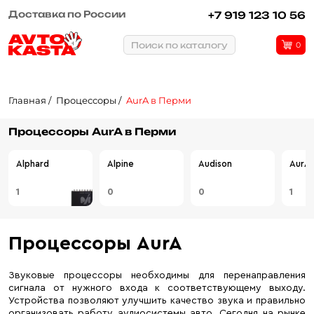
Доставка по России
Рассрочка или кредит
+7 919 123 10 56
Поиск по каталогу
0
Главная
Процессоры
AurA в Перми
Процессоры AurA в Перми
Alphard
Alpine
Audison
AurA
1
0
0
1
Процессоры AurA
Звуковые процессоры необходимы для перенаправления
сигнала от нужного входа к соответствующему выходу.
Устройства позволяют улучшить качество звука и правильно
организовать работу аудиосистемы авто. Сегодня на рынке