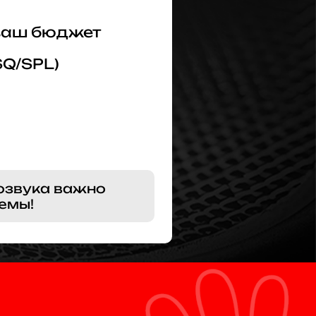
 ваш бюджет
SQ/SPL)
озвука важно
емы!