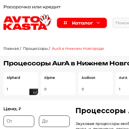
Рассрочка или кредит
Каталог
Главная
Процессоры
AurA в Нижнем Новгороде
Процессоры AurA в Нижнем Новг
Alphard
Alpine
Audison
AurA
1
0
0
1
Цена, ₽
Процессоры 
Звуковые процессоры необ
звука и правильно орган