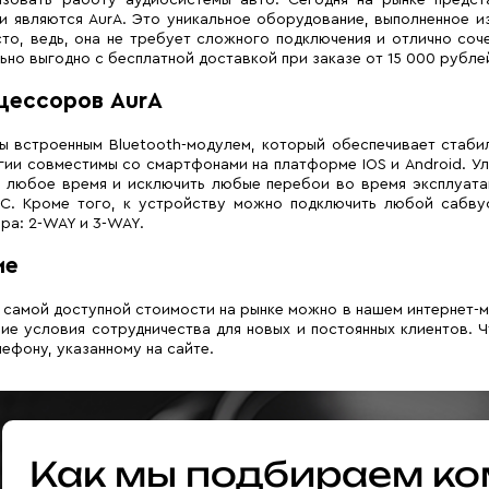
 являются AurA. Это уникальное оборудование, выполненное из
то, ведь, она не требует сложного подключения и отлично со
ьно выгодно с бесплатной доставкой при заказе от 15 000 рубле
цессоров AurA
ы встроенным Bluetooth-модулем, который обеспечивает стаби
огии совместимы со смартфонами на платформе IOS и Android. У
 любое время и исключить любые перебои во время эксплуатац
AC. Кроме того, к устройству можно подключить любой сабвуф
ра: 2-WAY и 3-WAY.
ие
о самой доступной стоимости на рынке можно в нашем интернет-
ие условия сотрудничества для новых и постоянных клиентов. 
ефону, указанному на сайте.
Как мы подбираем ко