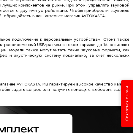
 лучших компонентов на рынке. При этом, управлять звуковой
четается с другими устройствами. Чтобы приобрести звуковые
й, обращайтесь в наш интернет-магазин AVTOKASTA.
льное подключение к персональным устройствам. Стоит также
льтрасовременный USB-разъём с током зарядки до 1A позволяет
ии. Модели также могут читать такие звуковые форматы, как
ер и акустическую систему поканально, за счёт нескольких
магазине AVTOKASTA. Мы гарантируем высокое качество каждой
Связаться с нами
Чтобы задать вопрос или получить помощь с выбором, звоните
мплект