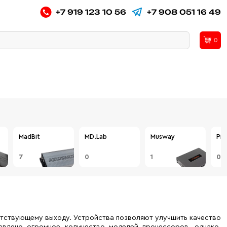
+7 919 123 10 56
+7 908 051 16 49
0
MadBit
MD.Lab
Musway
Pio
7
0
1
0
етствующему выходу. Устройства позволяют улучшить качество
тавлено огромное количество моделей процессоров, однако,