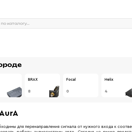
ороде
BRAX
Focal
Helix
8
0
4
AurA
ходимы для перенаправления сигнала от нужного входа к соотв
изовать работу аудиосистемы авто. Сегодня на рынке предс