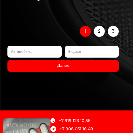
1
2
3
Далее
+7 919 123 10 56
+7 908 051 16 49