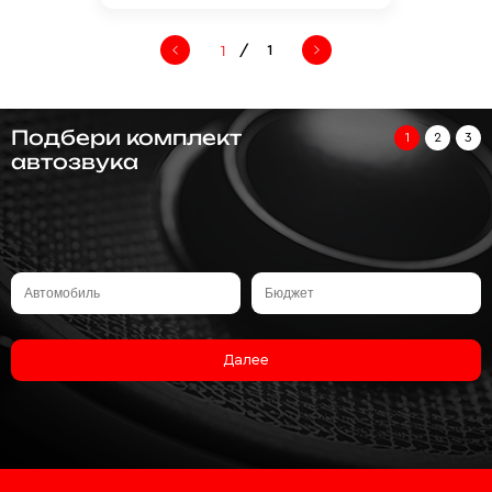
/
1
Подбери комплект
1
2
3
автозвука
Далее