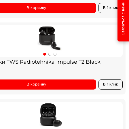
Связаться с нами
В корзину
В 1 клик
и TWS Radiotehnika Impulse T2 Black
В корзину
В 1 клик