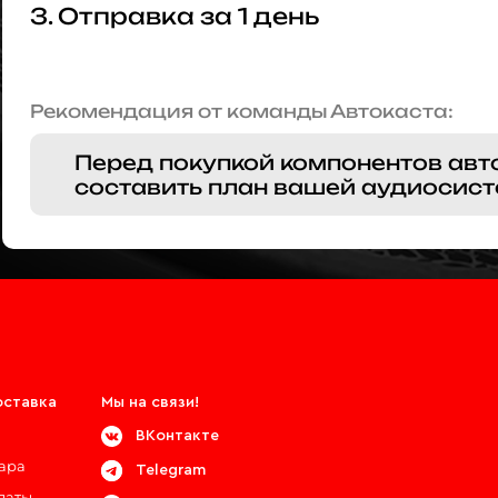
3. Отправка за 1 день
Рекомендация от команды Автокаста:
Перед покупкой компонентов авт
составить план вашей аудиосист
оставка
Мы на связи!
ВКонтакте
вара
Telegram
латы