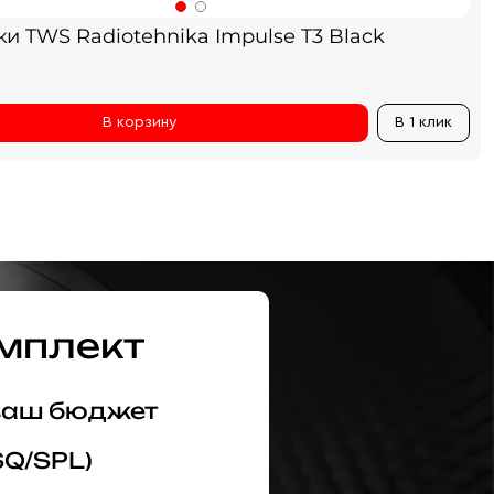
и TWS Radiotehnika Impulse T3 Black
В корзину
В 1 клик
мплект
 ваш бюджет
SQ/SPL)