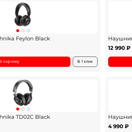
nika Feylon Black
Наушник
12 990 ₽
В корзину
В 1 клик
hnika TD02С Black
Наушник
4 990 ₽