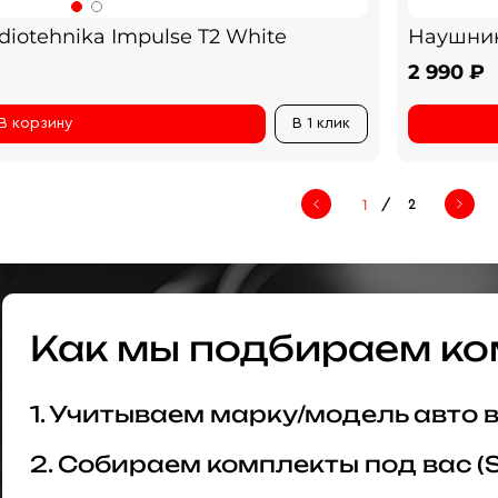
otehnika Impulse T2 White
Наушник
2 990 ₽
В корзину
В 1 клик
/
2
Как мы подбираем ко
1. Учитываем марку/модель авто
2. Собираем комплекты под вас (