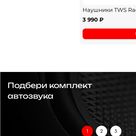
Наушники TWS Radi
3 990 ₽
Подбери комплект
автозвука
1
2
3