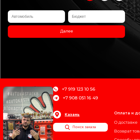
Далее
+7 919 123 10 56
+7 908 051 16 49
О магазине
Оплата и д
Казань
Блог
О доставке
Поиск заказа
Наши сертификаты
Возврат то
Реквизиты
Способы оп