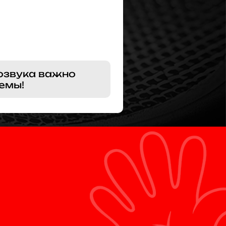
озвука важно
емы!