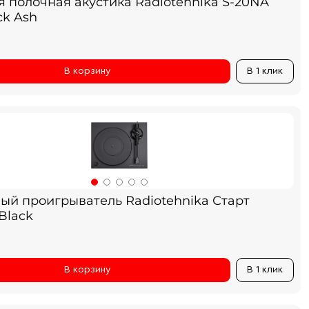
я полочная акустика Radiotehnika S-20NA
ck Ash
В корзину
В 1 клик
ый проигрыватель Radiotehnika Старт
Black
В корзину
В 1 клик