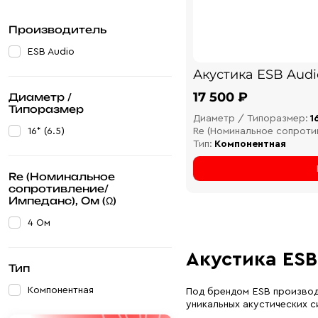
Производитель
ESB Audio
Акустика ESB Audi
17 500 ₽
Диаметр /
Типоразмер
Диаметр / Типоразмер:
1
16* (6.5)
Re (Номинальное сопроти
Тип:
Компонентная
Re (Номинальное
сопротивление/
Импеданс), Ом (Ω)
4 Ом
Акустика ESB
Тип
Компонентная
Под брендом ESB производ
уникальных акустических с