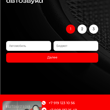
автозвука
1
2
3
Далее
+7 919 123 10 56
+7 908 051 16 49