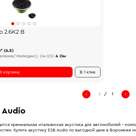
o 2.6K2 B
6* (6.5)
вление/Импеданс), Ом (Ω):
4 Ом
В корзину
В 1 клик
/
1
 Audio
ится премиальная итальянская акустика для автомобилей – комп
истем. Купить акустику ESB Audio по выгодной цене в Воронеже 