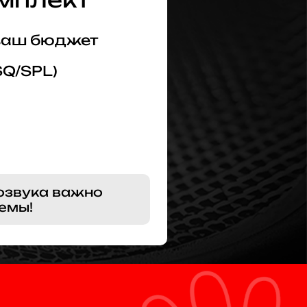
 ваш бюджет
SQ/SPL)
озвука важно
емы!