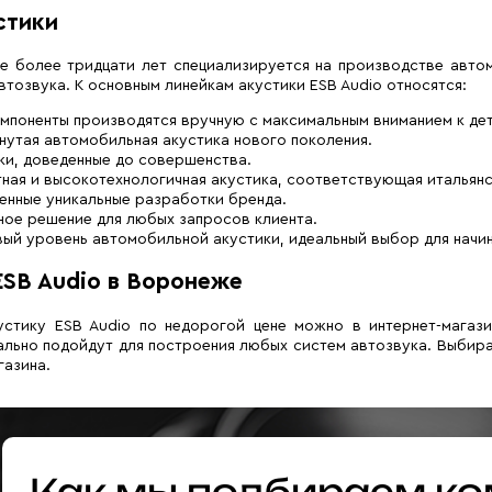
стики
е более тридцати лет специализируется на производстве авто
втозвука. К основным линейкам акустики ESB Audio относятся:
омпоненты производятся вручную с максимальным вниманием к де
нутая автомобильная акустика нового поколения.
ки, доведенные до совершенства.
тная и высокотехнологичная акустика, соответствующая итальян
енные уникальные разработки бренда.
ное решение для любых запросов клиента.
вый уровень автомобильной акустики, идеальный выбор для начи
ESB Audio в Воронеже
устику ESB Audio по недорогой цене можно в интернет-мага
ально подойдут для построения любых систем автозвука. Выбира
газина.
Как мы подбираем ко