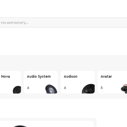
 Nova
Audio System
Audison
Avatar
6
6
5