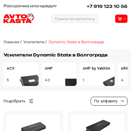
Рассрочка или кредит
+7 919 123 10 56
Поиск по каталогу
0
Главная
Усилители
Dynamic State в Волгограде
Усилители Dynamic State в Волгограде
ACV
AMP
AMP by Vakhtin
ARXE
5
42
1
4
Подобрать
По алфавиту