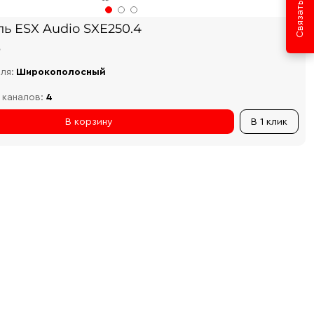
ь ESX Audio SXE250.4
₽
ля:
Широкополосный
 каналов:
4
В корзину
В 1 клик