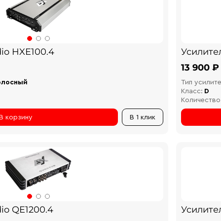
io HXE100.4
Усилите
13 900 ₽
олосный
Тип усилите
Класс:
D
Количество
В корзину
В 1 клик
io QE1200.4
Усилител