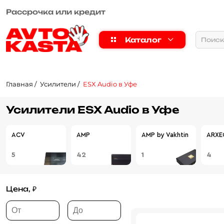
Рассрочка или кредит
Каталог
Главная
Усилители
ESX Audio в Уфе
Усилители ESX Audio в Уфе
ACV
AMP
AMP by Vakhtin
ARXE
5
42
1
4
Цена, ₽