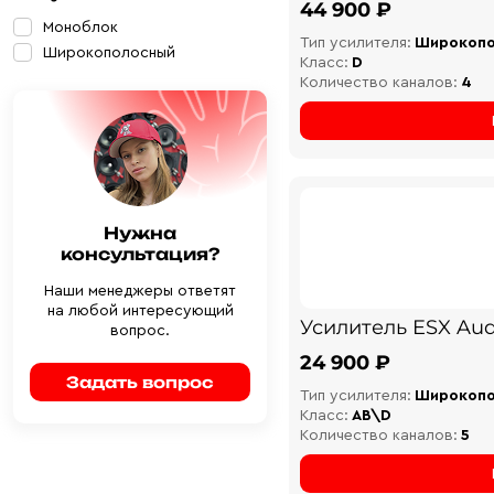
44 900 ₽
Моноблок
Тип усилителя:
Широкоп
Широкополосный
Класс:
D
Количество каналов:
4
Нужна
консультация?
Наши менеджеры ответят
на любой интересующий
Усилитель ESX Aud
вопрос.
24 900 ₽
Задать вопрос
Тип усилителя:
Широкоп
Класс:
AB\D
Количество каналов:
5