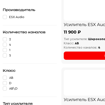
Производитель
ESX Audio
Усилитель ESX Aud
11 900 ₽
Количество каналов
Тип усилителя:
Широкоп
2
Класс:
AB
4
Количество каналов:
4
1
5
Класс
AB
D
AB\D
Усилитель ESX Aud
Тип усилителя