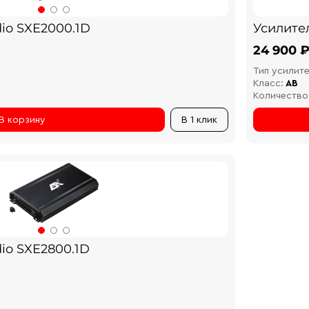
io SXE2000.1D
Усилител
24 900 
Тип усилите
Класс:
AB
Количество
В корзину
В 1 клик
io SXE2800.1D