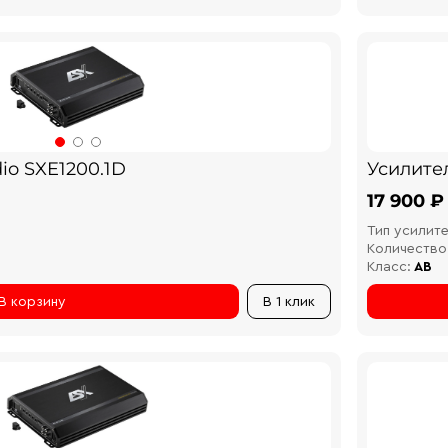
io SXE1200.1D
Усилител
17 900 ₽
Тип усилите
Количество
Класс:
AB
В корзину
В 1 клик