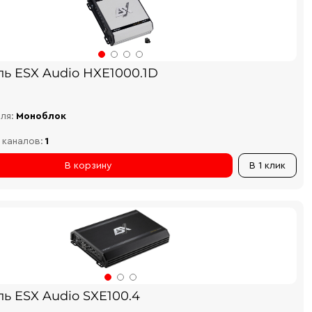
ль ESX Audio HXE1000.1D
ля:
Моноблок
 каналов:
1
В корзину
В 1 клик
ь ESX Audio SXE100.4