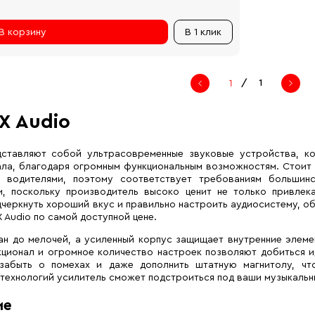
В корзину
В 1 клик
/
1
X Audio
дставляют собой ультрасовременные звуковые устройства, к
ала, благодаря огромным функциональным возможностям. Стоит 
и водителями, поэтому соответствует требованиям большин
и, поскольку производитель высоко ценит не только привлек
дчеркнуть хороший вкус и правильно настроить аудиосистему, о
 Audio по самой доступной цене.
н до мелочей, а усиленный корпус защищает внутренние элеме
ционал и огромное количество настроек позволяют добиться и
забыть о помехах и даже дополнить штатную магнитолу, чт
технологий усилитель сможет подстроиться под ваши музыкальны
ие