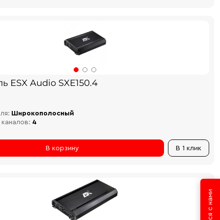
ь ESX Audio SXE150.4
ля:
Широкополосный
 каналов:
4
В корзину
В 1 клик
Связаться с нами