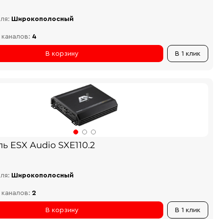
ля:
Широкополосный
 каналов:
4
В корзину
В 1 клик
ь ESX Audio SXE110.2
ля:
Широкополосный
 каналов:
2
В корзину
В 1 клик