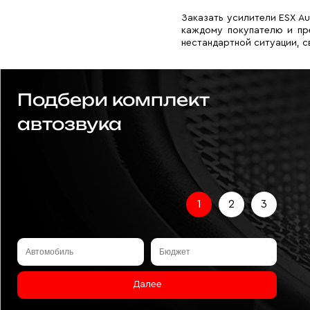
Заказать усилители ESX A
каждому покупателю и пр
нестандартной ситуации, с
Подбери комплект
автозвука
1
2
3
Далее