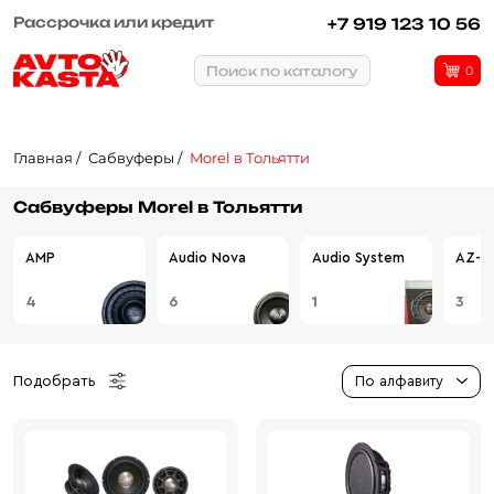
Рассрочка или кредит
+7 919 123 10 56
Поиск по каталогу
0
Главная
Сабвуферы
Morel в Тольятти
Сабвуферы Morel в Тольятти
AMP
Audio Nova
Audio System
AZ-13
4
6
1
3
Подобрать
По алфавиту