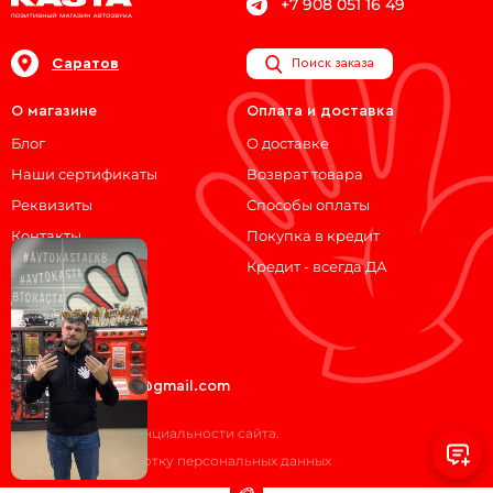
+7 908 051 16 49
Саратов
Поиск заказа
О магазине
Оплата и доставка
Блог
О доставке
Наши сертификаты
Возврат товара
Реквизиты
Способы оплаты
Контакты
Покупка в кредит
Кредит - всегда ДА
Мы на связи!
ВКонтакте
Telegram
avtokasta74@gmail.com
Политика конфиденциальности сайта.
Согласие на обработку персональных данных