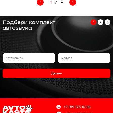
/
4
Подбери комплект
1
2
3
автозвука
Далее
+7 919 123 10 56