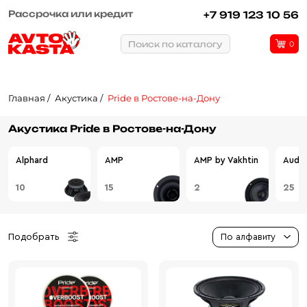
Рассрочка или кредит
+7 919 123 10 56
Поиск по каталогу
0
Главная
Акустика
Pride в Ростове-на-Дону
Акустика Pride в Ростове-на-Дону
Alphard
AMP
AMP by Vakhtin
Audio
10
15
2
25
Подобрать
По алфавиту