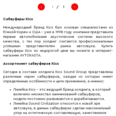
/
1
Сабвуферы Kicx
Международный бренд Kicx был основан специалистами из
Южной Кореи и США – уже в 1998 году компания представила
первые автомобильные акустические системы высокого
качества, с тех пор холдинг считается профессиональным
успешным представителем рынка автозвука. Купить
сабвуферы Kicx по недорогой цене вы можете в интернет-
магазине AVTOKASTA.
Ассортимент сабвуферов Kicx
Сегодня в составе холдинга Kicx Sound Group представлены
различные серии сабвуферов, каждая из которых имеет
определенные особенности и цели применения, а именно:
Линейка Kicx – это ведущий бренд холдинга, в который
включено множество наименований сабвуферов,
модели постоянно развиваются и дорабатываются.
Линейка Sound Civilization относится к новой эре
автозвука, в данных сабвуферах сделан максимальный
упор на эстетическую составляющую, качественное