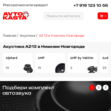
Рассрочка или кредит
+7 919 123 10 56
Поиск по каталогу
0
Главная
Акустика
AZ-13 в Нижнем Новгороде
Акустика AZ-13 в Нижнем Новгороде
Alphard
AMP
AMP by Vakhtin
Audio
10
15
2
25
Подбери комплект
1
2
3
автозвука