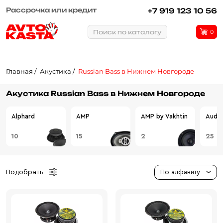
Рассрочка или кредит
+7 919 123 10 56
Поиск по каталогу
0
Главная
Акустика
Russian Bass в Нижнем Новгороде
Акустика Russian Bass в Нижнем Новгороде
Alphard
AMP
AMP by Vakhtin
Audio
10
15
2
25
Подобрать
По алфавиту