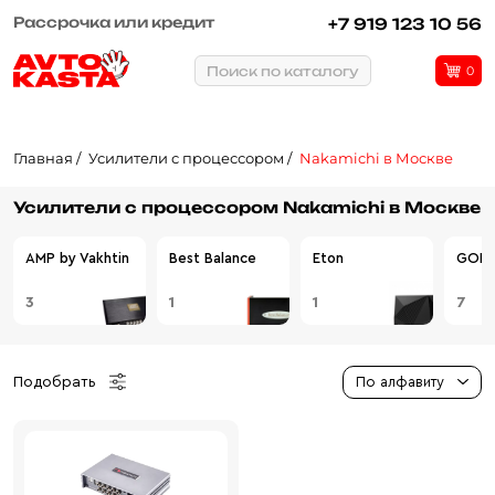
Рассрочка или кредит
+7 919 123 10 56
Поиск по каталогу
0
Главная
Усилители с процессором
Nakamichi в Москве
Усилители с процессором Nakamichi в Москве
AMP by Vakhtin
Best Balance
Eton
GOL
3
1
1
7
Подобрать
По алфавиту