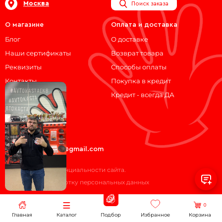
Москва
Поиск заказа
О магазине
Оплата и доставка
Блог
О доставке
Наши сертификаты
Возврат товара
Реквизиты
Способы оплаты
Контакты
Покупка в кредит
Кредит - всегда ДА
Мы на связи!
ВКонтакте
Telegram
avtokasta74@gmail.com
Политика конфиденциальности сайта.
Согласие на обработку персональных данных
0
Главная
Каталог
Подбор
Избранное
Корзина