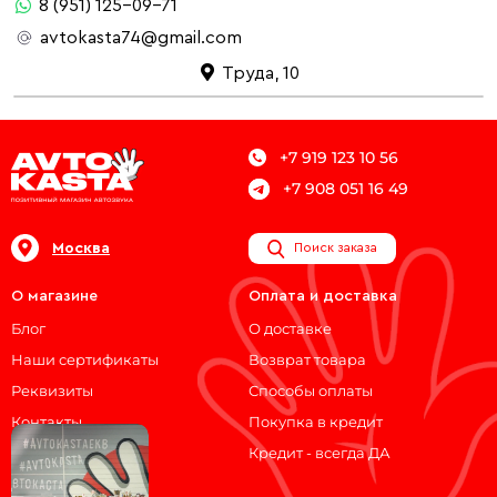
8 (951) 125-09-71
avtokasta74@gmail.com
Труда, 10
+7 919 123 10 56
+7 908 051 16 49
Москва
Поиск заказа
О магазине
Оплата и доставка
Блог
О доставке
Наши сертификаты
Возврат товара
Реквизиты
Способы оплаты
Контакты
Покупка в кредит
Кредит - всегда ДА
Мы на связи!