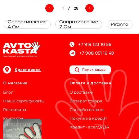
/
28
Сопротивление
Сопротивление
Piranha
4 Ом
2 Ом
+7 919 123 10 56
+7 908 051 16 49
Красноярск
Поиск заказа
О магазине
Оплата и доставка
Блог
О доставке
Наши сертификаты
Возврат товара
Реквизиты
Способы оплаты
Контакты
Покупка в кредит
Кредит - всегда ДА
Мы на связи!