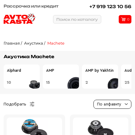
Рассрочка или кредит
+7 919 123 10 56
Поиск по каталогу
0
Главная
Акустика
Machete
Акустика Machete
Alphard
AMP
AMP by Vakhtin
Audio
10
15
2
25
Подобрать
По алфавиту