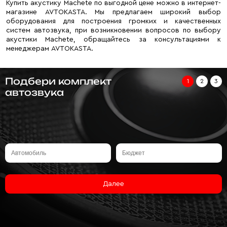
Купить акустику Machete по выгодной цене можно в интернет-
магазине AVTOKASTA. Мы предлагаем широкий выбор
оборудования для построения громких и качественных
систем автозвука, при возникновении вопросов по выбору
акустики Machete, обращайтесь за консультациями к
менеджерам AVTOKASTA.
Подбери комплект
1
2
3
автозвука
Далее