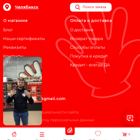
Челябинск
Поиск заказа
О магазине
Оплата и доставка
Блог
О доставке
Наши сертификаты
Возврат товара
Реквизиты
Способы оплаты
Контакты
Покупка в кредит
Кредит - всегда ДА
Мы на связи!
ВКонтакте
Telegram
avtokasta74@gmail.com
Политика конфиденциальности сайта.
Согласие на обработку персональных данных
0