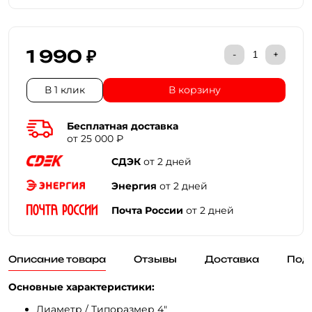
1 990 ₽
-
+
В 1 клик
В корзину
Бесплатная доставка
от 25 000 ₽
СДЭК
от 2 дней
Энергия
от 2 дней
Почта России
от 2 дней
Описание товара
Отзывы
Доставка
Под
Основные характеристики:
Диаметр / Типоразмер 4"