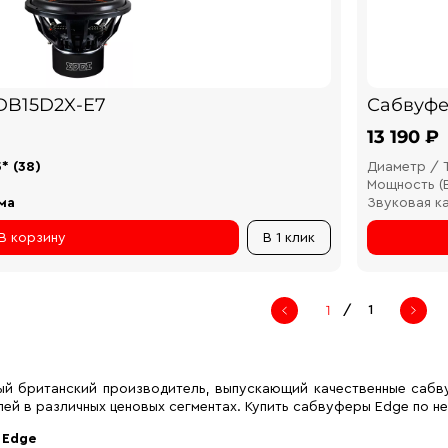
DB15D2X-E7
Сабвуфе
13 190 ₽
5* (38)
Диаметр / 
Мощность (В
ма
Звуковая к
В корзину
В 1 клик
/
1
ый британский производитель, выпускающий качественные сабв
ей в различных ценовых сегментах. Купить сабвуферы Edge по н
 Edge