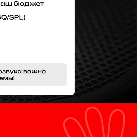
 ваш бюджет
SQ/SPL)
озвука важно
емы!