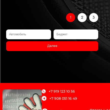
1
2
3
Далее
+7 919 123 10 56
+7 908 051 16 49