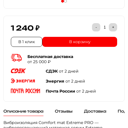
1 240 ₽
-
+
В 1 клик
В корзину
Бесплатная доставка
от 25 000 ₽
СДЭК
от 2 дней
Энергия
от 2 дней
Почта России
от 2 дней
Описание товара
Отзывы
Доставка
Под
Виброизоляция Comfort mat Extreme PRO —
вибропоглощающий материал серии Extreme