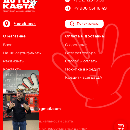
+7 908 051 16 49
Челябинск
Поиск заказа
О магазине
Оплата и доставка
Блог
О доставке
Наши сертификаты
Возврат товара
Реквизиты
Способы оплаты
Контакты
Покупка в кредит
Кредит - всегда ДА
Мы на связи!
ВКонтакте
Telegram
avtokasta74@gmail.com
Политика конфиденциальности сайта.
Согласие на обработку персональных данных