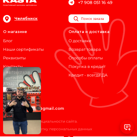
+7 908 051 16 49
Челябинск
Поиск заказа
О магазине
Оплата и доставка
Блог
О доставке
Наши сертификаты
Возврат товара
Реквизиты
Способы оплаты
Контакты
Покупка в кредит
Кредит - всегда ДА
Мы на связи!
ВКонтакте
Telegram
avtokasta74@gmail.com
Политика конфиденциальности сайта.
Согласие на обработку персональных данных