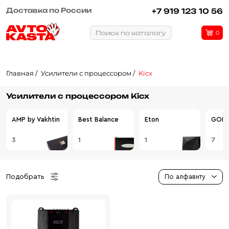
Доставка по России
+7 919 123 10 56
Поиск по каталогу
0
Главная
Усилители с процессором
Kicx
Усилители с процессором Kicx
AMP by Vakhtin
Best Balance
Eton
GOL
3
1
1
7
Подобрать
По алфавиту