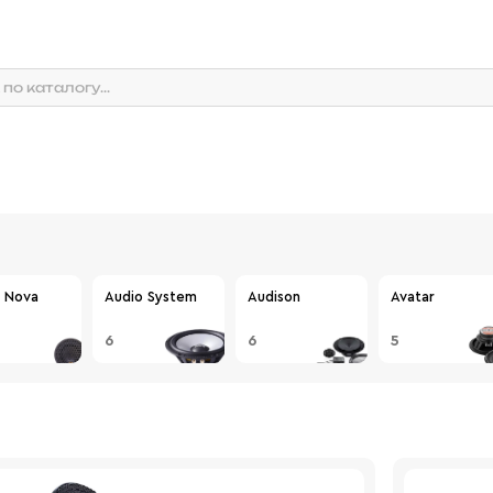
 Nova
Audio System
Audison
Avatar
6
6
5