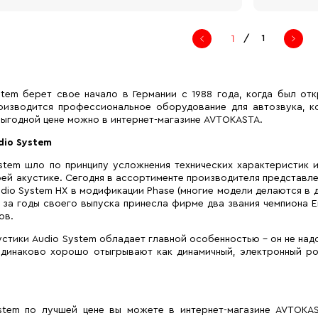
/
1
tem берет свое начало в Германии с 1988 года, когда был от
оизводится профессиональное оборудование для автозвука, ко
выгодной цене можно в интернет-магазине AVTOKASTA.
dio System
stem шло по принципу усложнения технических характеристик 
ей акустике. Сегодня в ассортименте производителя представле
udio System HX в модификации Phase (многие модели делаются в
за годы своего выпуска принесла фирме два звания чемпиона Ев
ов.
стики Audio System обладает главной особенностью – он не над
одинаково хорошо отыгрывают как динамичный, электронный ро
ystem по лучшей цене вы можете в интернет-магазине AVTOK