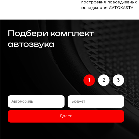
построения повседневных 
менеджерам AVTOKASTA.
Подбери комплект
автозвука
1
2
3
Далее