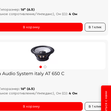
Типоразмер:
16* (6.5)
льное сопротивление/Импеданс), Ом (Ω):
4 Ом
В корзину
В 1 клик
 Audio System italy AT 650 C
Типоразмер:
16* (6.5)
Связаться с нами
льное сопротивление/Импеданс), Ом (Ω):
4 Ом
В корзину
В 1 клик