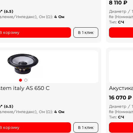
8 110 ₽
6* (6.5)
Диаметр / 
вление/Импеданс), Ом (Ω):
4 Ом
Re (Номина
Тип:
СЧ
В корзину
В 1 клик
tem italy AS 650 C
Акустика
16 070 ₽
6* (6.5)
Диаметр / 
вление/Импеданс), Ом (Ω):
4 Ом
Re (Номина
Тип:
СЧ
В корзину
В 1 клик