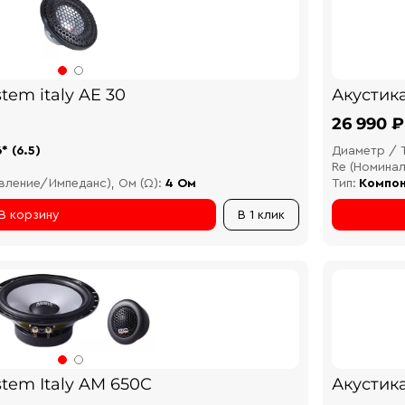
tem italy AE 30
Акустика
26 990 ₽
6* (6.5)
Диаметр / 
Re (Номина
вление/Импеданс), Ом (Ω):
4 Ом
Тип:
Компон
В корзину
В 1 клик
stem Italy AM 650C
Акустика