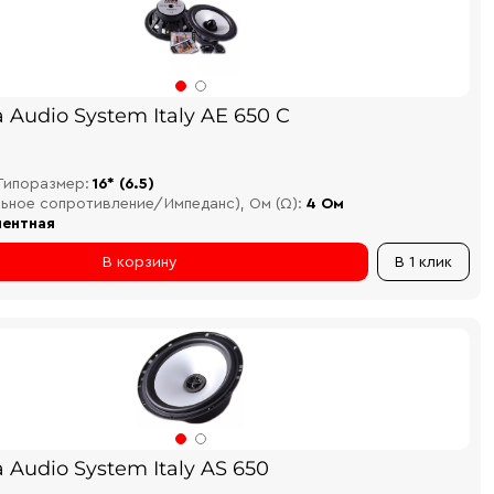
 Audio System Italy AE 650 C
Типоразмер:
16* (6.5)
льное сопротивление/Импеданс), Ом (Ω):
4 Ом
ентная
В корзину
В 1 клик
 Audio System Italy AS 650