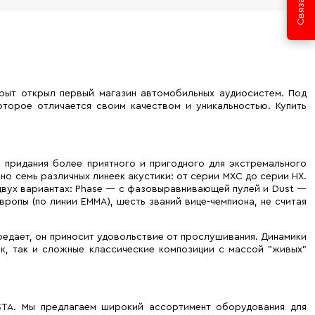
крыт открыл первый магазин автомобильных аудиосистем. Под
торое отличается своим качеством и уникальностью. Купить
и придания более приятного и пригодного для экстремального
но семь различных линеек акустики: от серии MXC до серии HX.
 двух вариантах: Phase — с фазовыравнивающей пулей и Dust —
ропы (по линии EMMA), шесть званий вице-чемпиона, не считая
оедает, он приносит удовольствие от прослушивания. Динамики
к, так и сложные классические композиции с массой "живых"
ASTA. Мы предлагаем широкий ассортимент оборудования для