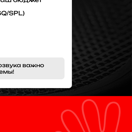
SQ/SPL)
озвука важно
емы!