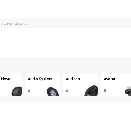
 Nova
Audio System
Audison
Avatar
6
6
5