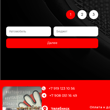
1
2
3
Далее
+7 919 123 10 56
+7 908 051 16 49
О магазине
Оплата и д
Челябинск